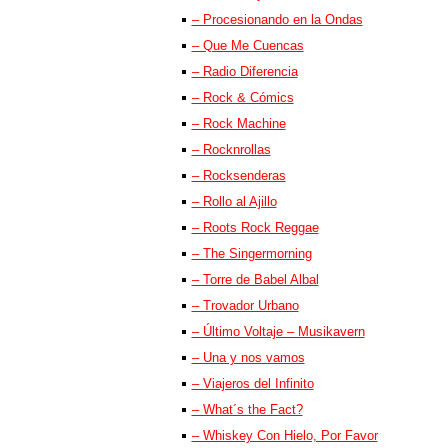
– Procesionando en la Ondas
– Que Me Cuencas
– Radio Diferencia
– Rock & Cómics
– Rock Machine
– Rocknrollas
– Rocksenderas
– Rollo al Ajillo
– Roots Rock Reggae
– The Singermorning
– Torre de Babel Albal
– Trovador Urbano
– Último Voltaje – Musikavern
– Una y nos vamos
– Viajeros del Infinito
– What´s the Fact?
– Whiskey Con Hielo, Por Favor