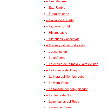
– Ens Movem
– Exul Umbra
– Fuera de carta
– Hablando al Pedo
– Highway to Hell
– Hiperespacio
– Histéricas Conectivas
– It´s very dificult todo esto
– Jesuchristers
– La cafetera
– La clínica de la radio y la televisión
– La Guarida del Dragón
– La Hora del Hombre Lobo
– La Hora Violeta
– La taberna del pony pisador
– La Tierra de Nod
– Legendarios del Rock
– Litrona de Acero