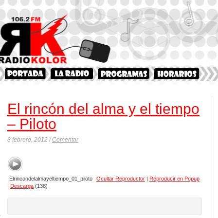
El rincón del alma y el tiempo
– Piloto
8 febrero, 2012 /
Comentar
Elrincondelalmayeltiempo_01_piloto
Ocultar Reproductor
|
Reproducir en Popup
|
Descarga
(138)