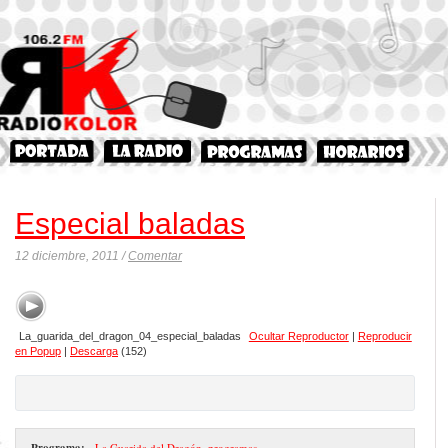
Especial baladas
12 diciembre, 2011 /
Comentar
La_guarida_del_dragon_04_especial_baladas
Ocultar Reproductor
|
Reproducir
en Popup
|
Descarga
(152)
Programa:
- La Guarida del Dragón
,
programas