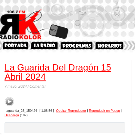
La Guarida Del Dragón 15
Abril 2024
7 mayo, 2024 /
Comentar
laguarida_26_150424
[ 1:08:56 ]
Ocultar Reproductor
|
Reproducir en Popup
|
Descarga
(107)