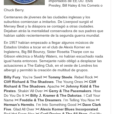
importados de EE.UU. Elvis
Presley, Bill Haley & his Comets o
Chuck Berry.
Centenares de jóvenes de las ciudades inglesas y los
suburbios comienzan a imitarlos. De Liverpool surgió el
Mersey Beat y la diáspora se contagió a otras ciudades.
Dejaban atrás la mentalidad conservadora de sus padres que
habían salido recientemente de la segunda guerra mundial.
En 1957 habían empezado a llegar algunos músicos de
Estados Unidos a tocar en el club de Alexis Korner en
Inglaterra, Big Bill Bounzy, Sister Rosetta Tharpe con su
Gibson eléctrica o Muddy Waters, no habían escuchado nada
igual hasta entonces. Semejante ruido obligó a desplazar las
actuaciones a The Ealing Club, en el oeste de Londres los
albergó y permitió la creación de multitud de grupos.
Billy Fury
. You’re Swell
>< Tommy Steele
. Rebel Rock
><
Cliff Richard & The Shadows
. The Young Ones
>< Cliff
Richard & The Shadows
. Apache
>< Johnny Kidd & The
Pirates
. Shakin’ All Over
>< Gerry & The Pacemakers
. How
Do You Do It
>< Billy J. Kramer & The Dakotas
. I Call Your
Name
>< Freddie & The Dreamers
. I’m Telling You Now
><
Herman’s Hermits
. I’m Into Something Good
>< Dave Clark
Five
. Glad All Over
>< Alexis Korner Blues Incorporated
.
Red Hot From Alex
>< Cyril Davies & The All Stars
. Got My