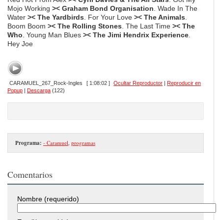
Mojo Working
>< Graham Bond Organisation
. Wade In The
Water
>< The Yardbirds
. For Your Love
>< The Animals
.
Boom Boom
>< The Rolling Stones
. The Last Time
>< The
Who
. Young Man Blues
>< The Jimi Hendrix Experience
.
Hey Joe
CARAMUEL_267_Rock-Ingles
[ 1:08:02 ]
Ocultar Reproductor
|
Reproducir en
Popup
|
Descarga
(122)
Programa:
- Caramuel
,
programas
Comentarios
Nombre (requerido)