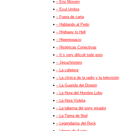
– Ens Movem
– Exul Umbra
– Fuera de carta
– Hablando al Pedo
– Highway to Hell
– Hiperespacio
– Histéricas Conectivas
– It´s very dificult todo esto
– Jesuchristers
– La cafetera
– La clínica de la radio y la televisión
– La Guarida del Dragón
– La Hora del Hombre Lobo
– La Hora Violeta
– La taberna del pony pisador
– La Tierra de Nod
– Legendarios del Rock
– Litrona de Acero