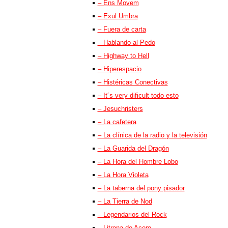
– Ens Movem
– Exul Umbra
– Fuera de carta
– Hablando al Pedo
– Highway to Hell
– Hiperespacio
– Histéricas Conectivas
– It´s very dificult todo esto
– Jesuchristers
– La cafetera
– La clínica de la radio y la televisión
– La Guarida del Dragón
– La Hora del Hombre Lobo
– La Hora Violeta
– La taberna del pony pisador
– La Tierra de Nod
– Legendarios del Rock
– Litrona de Acero