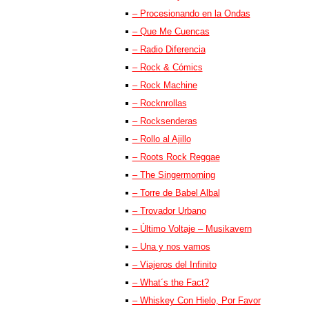
– Procesionando en la Ondas
– Que Me Cuencas
– Radio Diferencia
– Rock & Cómics
– Rock Machine
– Rocknrollas
– Rocksenderas
– Rollo al Ajillo
– Roots Rock Reggae
– The Singermorning
– Torre de Babel Albal
– Trovador Urbano
– Último Voltaje – Musikavern
– Una y nos vamos
– Viajeros del Infinito
– What´s the Fact?
– Whiskey Con Hielo, Por Favor