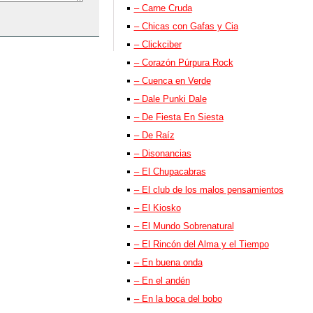
– Carne Cruda
– Chicas con Gafas y Cia
– Clickciber
– Corazón Púrpura Rock
– Cuenca en Verde
– Dale Punki Dale
– De Fiesta En Siesta
– De Raíz
– Disonancias
– El Chupacabras
– El club de los malos pensamientos
– El Kiosko
– El Mundo Sobrenatural
– El Rincón del Alma y el Tiempo
– En buena onda
– En el andén
– En la boca del bobo