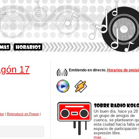
agón 17
Emitiendo en directo.
Horarios de emisi
Un buen día, hace ya 28
tor
|
Reproducir en Popup
|
un grupo de amigos de
cuenca, se plantearon q
esta ciudad hacía falta u
espacio de participación 
expresión libre.
mas ...