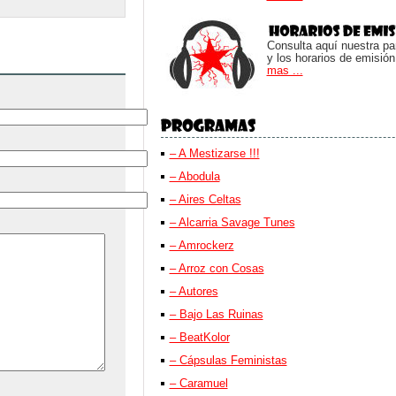
Consulta aquí nuestra parr
y los horarios de emisión
mas ...
– A Mestizarse !!!
– Abodula
– Aires Celtas
– Alcarria Savage Tunes
– Amrockerz
– Arroz con Cosas
– Autores
– Bajo Las Ruinas
– BeatKolor
– Cápsulas Feministas
– Caramuel