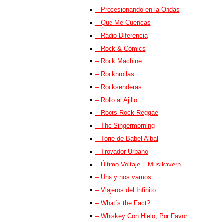
– Procesionando en la Ondas
– Que Me Cuencas
– Radio Diferencia
– Rock & Cómics
– Rock Machine
– Rocknrollas
– Rocksenderas
– Rollo al Ajillo
– Roots Rock Reggae
– The Singermorning
– Torre de Babel Albal
– Trovador Urbano
– Último Voltaje – Musikavern
– Una y nos vamos
– Viajeros del Infinito
– What´s the Fact?
– Whiskey Con Hielo, Por Favor