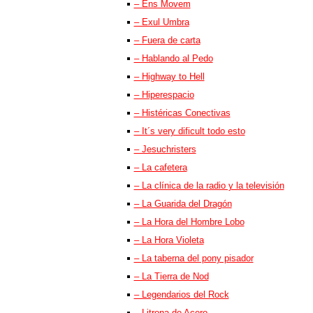
– Ens Movem
– Exul Umbra
– Fuera de carta
– Hablando al Pedo
– Highway to Hell
– Hiperespacio
– Histéricas Conectivas
– It´s very dificult todo esto
– Jesuchristers
– La cafetera
– La clínica de la radio y la televisión
– La Guarida del Dragón
– La Hora del Hombre Lobo
– La Hora Violeta
– La taberna del pony pisador
– La Tierra de Nod
– Legendarios del Rock
– Litrona de Acero