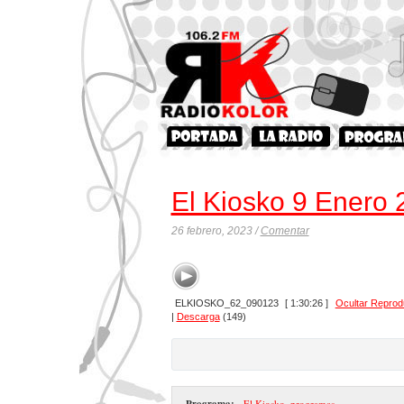
El Kiosko 9 Enero
26 febrero, 2023 /
Comentar
ELKIOSKO_62_090123
[ 1:30:26 ]
Ocultar Reprod
|
Descarga
(149)
Programa:
- El Kiosko
,
programas