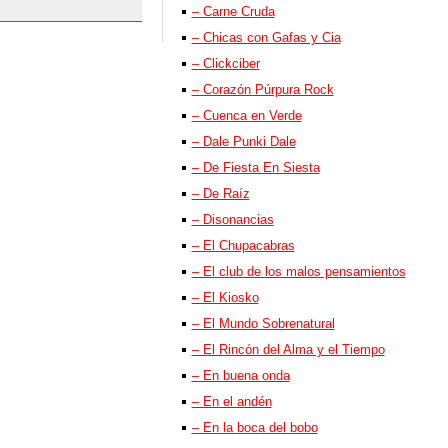
– Carne Cruda
– Chicas con Gafas y Cia
– Clickciber
– Corazón Púrpura Rock
– Cuenca en Verde
– Dale Punki Dale
– De Fiesta En Siesta
– De Raíz
– Disonancias
– El Chupacabras
– El club de los malos pensamientos
– El Kiosko
– El Mundo Sobrenatural
– El Rincón del Alma y el Tiempo
– En buena onda
– En el andén
– En la boca del bobo