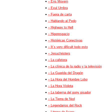
– Ens Movem
– Exul Umbra
– Fuera de carta
– Hablando al Pedo
– Highway to Hell
– Hiperespacio
– Histéricas Conectivas
– It´s very dificult todo esto
– Jesuchristers
– La cafetera
– La clínica de la radio y la televisión
– La Guarida del Dragón
– La Hora del Hombre Lobo
– La Hora Violeta
– La taberna del pony pisador
– La Tierra de Nod
– Legendarios del Rock
– Litrona de Acero