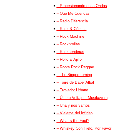
– Procesionando en la Ondas
– Que Me Cuencas
– Radio Diferencia
– Rock & Cómics
– Rock Machine
– Rocknrollas
– Rocksenderas
– Rollo al Ajillo
– Roots Rock Reggae
– The Singermorning
– Torre de Babel Albal
– Trovador Urbano
– Último Voltaje – Musikavern
– Una y nos vamos
– Viajeros del Infinito
– What´s the Fact?
– Whiskey Con Hielo, Por Favor