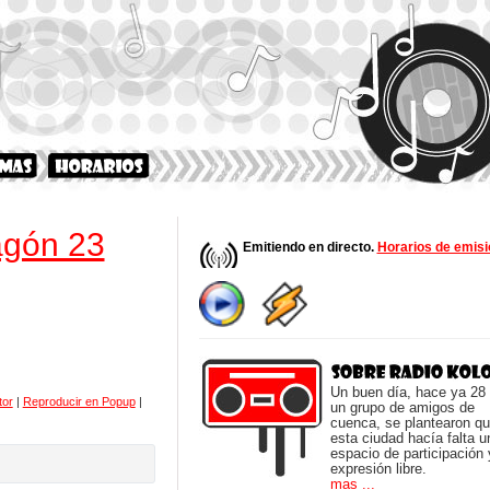
agón 23
Emitiendo en directo.
Horarios de emisi
Un buen día, hace ya 28
tor
|
Reproducir en Popup
|
un grupo de amigos de
cuenca, se plantearon q
esta ciudad hacía falta u
espacio de participación 
expresión libre.
mas ...