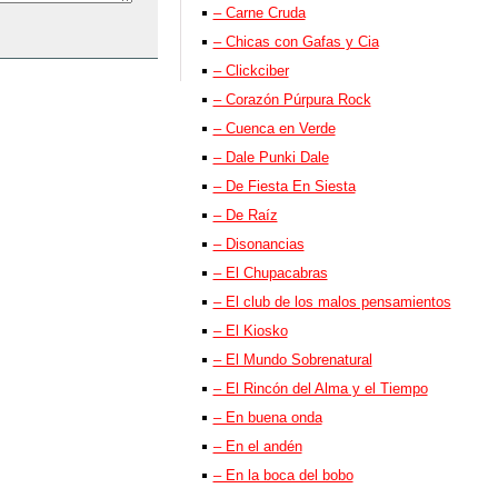
– Carne Cruda
– Chicas con Gafas y Cia
– Clickciber
– Corazón Púrpura Rock
– Cuenca en Verde
– Dale Punki Dale
– De Fiesta En Siesta
– De Raíz
– Disonancias
– El Chupacabras
– El club de los malos pensamientos
– El Kiosko
– El Mundo Sobrenatural
– El Rincón del Alma y el Tiempo
– En buena onda
– En el andén
– En la boca del bobo