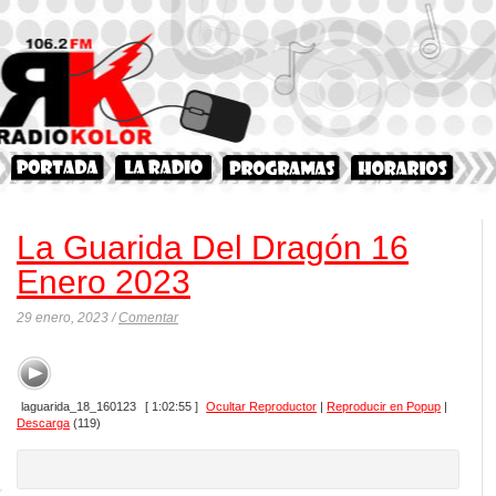
La Guarida Del Dragón 16
Enero 2023
29 enero, 2023 /
Comentar
laguarida_18_160123
[ 1:02:55 ]
Ocultar Reproductor
|
Reproducir en Popup
|
Descarga
(119)