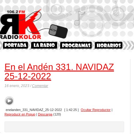
En el Andén 331. NAVIDAZ
25-12-2022
16 enero, 2023 /
Comentar
enelanden_331_NAVIDAZ_25-12-2022
[ 1:42:25 ]
Ocultar Reproductor
|
Reproducir en Popup
|
Descarga
(120)