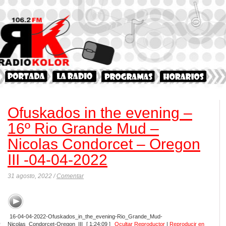
Ofuskados in the evening –
16º Rio Grande Mud –
Nicolas Condorcet – Oregon
III -04-04-2022
31 agosto, 2022 /
Comentar
16-04-04-2022-Ofuskados_in_the_evening-Rio_Grande_Mud-
Nicolas_Condorcet-Oregon_III
[ 1:24:09 ]
Ocultar Reproductor
|
Reproducir en