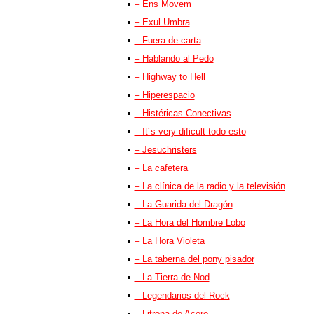
– Ens Movem
– Exul Umbra
– Fuera de carta
– Hablando al Pedo
– Highway to Hell
– Hiperespacio
– Histéricas Conectivas
– It´s very dificult todo esto
– Jesuchristers
– La cafetera
– La clínica de la radio y la televisión
– La Guarida del Dragón
– La Hora del Hombre Lobo
– La Hora Violeta
– La taberna del pony pisador
– La Tierra de Nod
– Legendarios del Rock
– Litrona de Acero