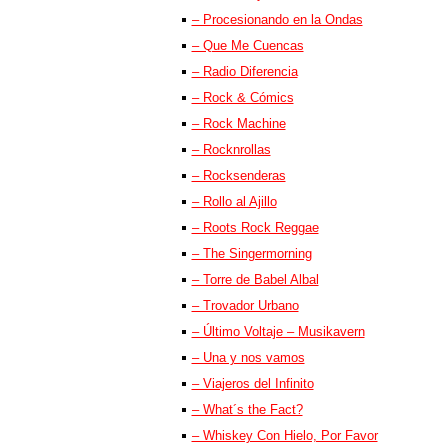
– Procesionando en la Ondas
– Que Me Cuencas
– Radio Diferencia
– Rock & Cómics
– Rock Machine
– Rocknrollas
– Rocksenderas
– Rollo al Ajillo
– Roots Rock Reggae
– The Singermorning
– Torre de Babel Albal
– Trovador Urbano
– Último Voltaje – Musikavern
– Una y nos vamos
– Viajeros del Infinito
– What´s the Fact?
– Whiskey Con Hielo, Por Favor