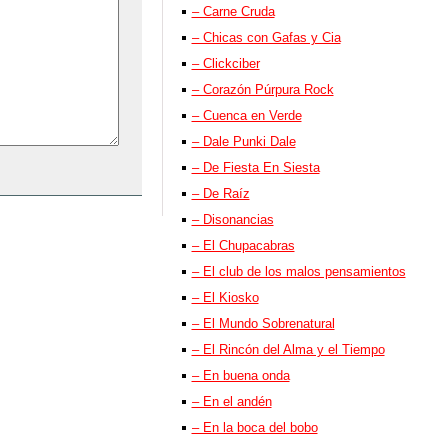
– Carne Cruda
– Chicas con Gafas y Cia
– Clickciber
– Corazón Púrpura Rock
– Cuenca en Verde
– Dale Punki Dale
– De Fiesta En Siesta
– De Raíz
– Disonancias
– El Chupacabras
– El club de los malos pensamientos
– El Kiosko
– El Mundo Sobrenatural
– El Rincón del Alma y el Tiempo
– En buena onda
– En el andén
– En la boca del bobo