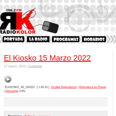
El Kiosko 15 Marzo 2022
17 marzo, 2022 /
Comentar
ELKIOSKO_46_150322
[ 1:45:15 ]
Ocultar Reproductor
|
Reproducir en Popup
|
Descarga
(135)
Programa:
- El Kiosko
,
programas