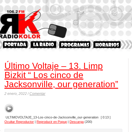
Último Voltaje – 13. Limp
Bizkit “ Los cinco de
Jacksonville, our generation”
2 enero, 2022 /
Comentar
ULTIMOVOLTAJE_13-Los-cinco-de-Jacksonville_our-generation
[ 0:13 ]
Ocultar Reproductor
|
Reproducir en Popup
|
Descarga
(200)