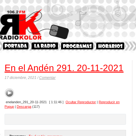
En el Andén 291. 20-11-2021
17 diciembre, 2021 /
Comentar
enelanden_291_20-11-2021
[ 1:11:46 ]
Ocultar Reproductor
|
Reproducir en
Popup
|
Descarga
(117)
Programa:
- En el andén
,
programas