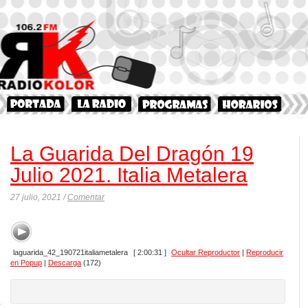
La Guarida Del Dragón 19
Julio 2021. Italia Metalera
27 julio, 2021 /
Comentar
laguarida_42_190721italiametalera
[ 2:00:31 ]
Ocultar Reproductor
|
Reproducir
en Popup
|
Descarga
(172)