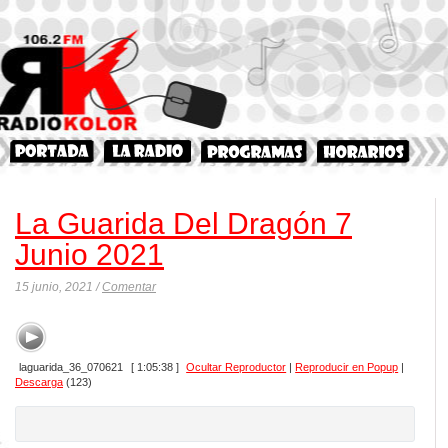
La Guarida Del Dragón 7
Junio 2021
15 junio, 2021 /
Comentar
laguarida_36_070621
[ 1:05:38 ]
Ocultar Reproductor
|
Reproducir en Popup
|
Descarga
(123)