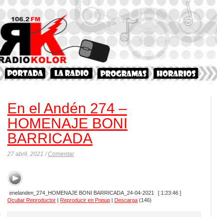
En el Andén 274 –
HOMENAJE BONI
BARRICADA
27 abril, 2021 /
Comentar
enelanden_274_HOMENAJE BONI BARRICADA_24-04-2021
[ 1:23:46 ]
Ocultar Reproductor
|
Reproducir en Popup
|
Descarga
(146)