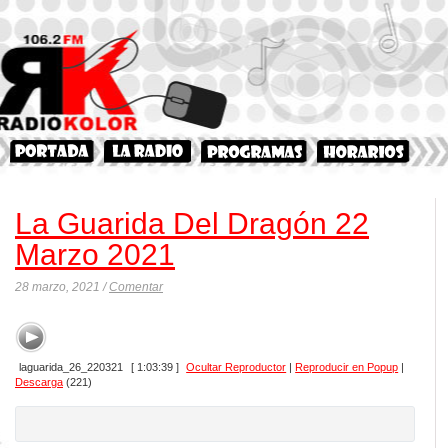
La Guarida Del Dragón 22
Marzo 2021
28 marzo, 2021 /
Comentar
laguarida_26_220321
[ 1:03:39 ]
Ocultar Reproductor
|
Reproducir en Popup
|
Descarga
(221)