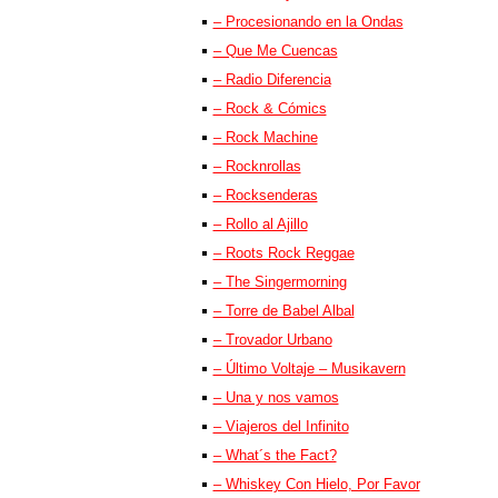
– Procesionando en la Ondas
– Que Me Cuencas
– Radio Diferencia
– Rock & Cómics
– Rock Machine
– Rocknrollas
– Rocksenderas
– Rollo al Ajillo
– Roots Rock Reggae
– The Singermorning
– Torre de Babel Albal
– Trovador Urbano
– Último Voltaje – Musikavern
– Una y nos vamos
– Viajeros del Infinito
– What´s the Fact?
– Whiskey Con Hielo, Por Favor