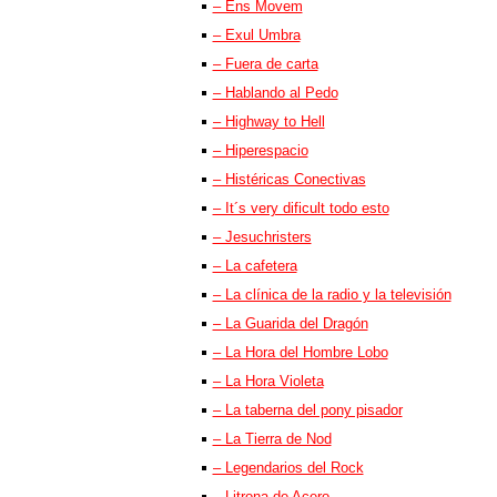
– Ens Movem
– Exul Umbra
– Fuera de carta
– Hablando al Pedo
– Highway to Hell
– Hiperespacio
– Histéricas Conectivas
– It´s very dificult todo esto
– Jesuchristers
– La cafetera
– La clínica de la radio y la televisión
– La Guarida del Dragón
– La Hora del Hombre Lobo
– La Hora Violeta
– La taberna del pony pisador
– La Tierra de Nod
– Legendarios del Rock
– Litrona de Acero