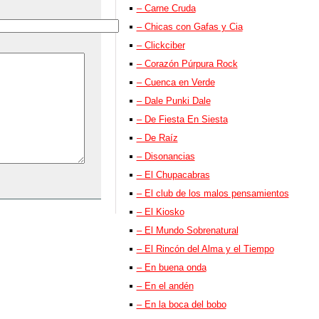
– Carne Cruda
– Chicas con Gafas y Cia
– Clickciber
– Corazón Púrpura Rock
– Cuenca en Verde
– Dale Punki Dale
– De Fiesta En Siesta
– De Raíz
– Disonancias
– El Chupacabras
– El club de los malos pensamientos
– El Kiosko
– El Mundo Sobrenatural
– El Rincón del Alma y el Tiempo
– En buena onda
– En el andén
– En la boca del bobo