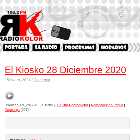
El Kiosko 28 Diciembre 2020
15 enero, 2021 /
Comentar
elkiosco_09_281220
[ 1:15:05 ]
Ocultar Reproductor
|
Reproducir en Popup
|
Descarga
(217)
Programa:
- El Kiosko
,
programas