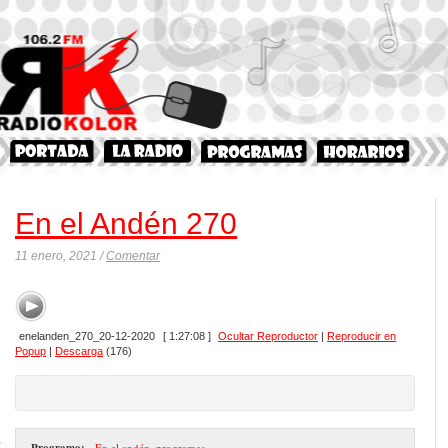
En el Andén 270
11 enero, 2021 /
Comentar
enelanden_270_20-12-2020
[ 1:27:08 ]
Ocultar Reproductor
|
Reproducir en
Popup
|
Descarga
(176)
Programa:
- En el andén
,
programas