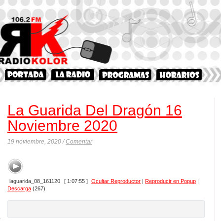
La Guarida Del Dragón 16
Noviembre 2020
19 noviembre, 2020 /
Comentar
laguarida_08_161120
[ 1:07:55 ]
Ocultar Reproductor
|
Reproducir en Popup
|
Descarga
(267)