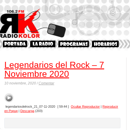
Legendarios del Rock – 7
Noviembre 2020
10 noviembre, 2020 /
Comentar
legendariosdelrock_21_07-11-2020
[ 59:44 ]
Ocultar Reproductor
|
Reproducir
en Popup
|
Descarga
(203)