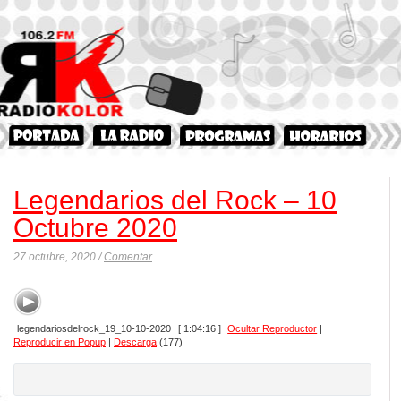
Legendarios del Rock – 10
Octubre 2020
27 octubre, 2020 /
Comentar
legendariosdelrock_19_10-10-2020
[ 1:04:16 ]
Ocultar Reproductor
|
Reproducir en Popup
|
Descarga
(177)