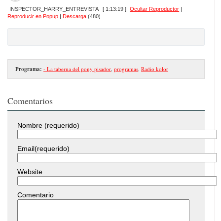
INSPECTOR_HARRY_ENTREVISTA
[ 1:13:19 ]
Ocultar Reproductor
|
Reproducir en Popup
|
Descarga
(480)
Programa:
- La taberna del pony pisador
,
programas
,
Radio kolor
Comentarios
Nombre (requerido)
Email(requerido)
Website
Comentario