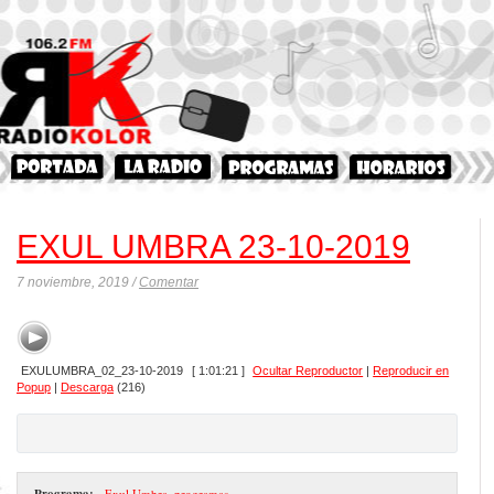
EXUL UMBRA 23-10-2019
7 noviembre, 2019 /
Comentar
EXULUMBRA_02_23-10-2019
[ 1:01:21 ]
Ocultar Reproductor
|
Reproducir en
Popup
|
Descarga
(216)
Programa:
- Exul Umbra
,
programas