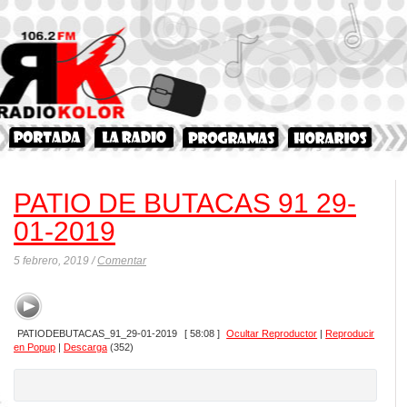
PATIO DE BUTACAS 91 29-
01-2019
5 febrero, 2019 /
Comentar
PATIODEBUTACAS_91_29-01-2019
[ 58:08 ]
Ocultar Reproductor
|
Reproducir
en Popup
|
Descarga
(352)