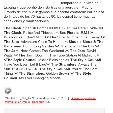
temporada que vivió en
España y que perdió de vista tras una juerga en Madrid.
Tirando de ese hilo llegamos a la escena contracultural inglesa
de finales de los 70 hasta los 80. La espiral tiene muchas
conexiones y ramificaciones.
The Clash
. Spanish Bombs
>< 091
. Buen Día Para Olvidar
><
The Clash
. Police And Thieves
>< Sex Pistols
. E.M.I
><
Buzzcocks
. I Don’t Mind
>< The Slits
. Number One Enemy
><
The Slits
. Adventure Close To Home
>< Siouxie Sioux & The
Banshees
. Hong Kong Garden
>< The Jam
. In The City
><
The Jam
. Here Comes The Weekend
>< The Jam
. David
Watts
>< The Jam
. Down In The Tube Station At Midnight
>
<The Style Council
. Mick’s Blessings
>< The Style Council
.
Have You Ever Had It Blue
>< The Stranglers
. Always The
Sun. BONUS TRACK.
The Style Council
. You’re The Best
Thing
>< The Stranglers
. Golden Brown
>< The Style
Council
. My Ever Changing Moods.
CARAMUEL_161_JoeStrummerEspaNIa
[ 1:21:13 ]
Ocultar Reproductor
|
Reproducir en Popup
|
Descarga
(132)