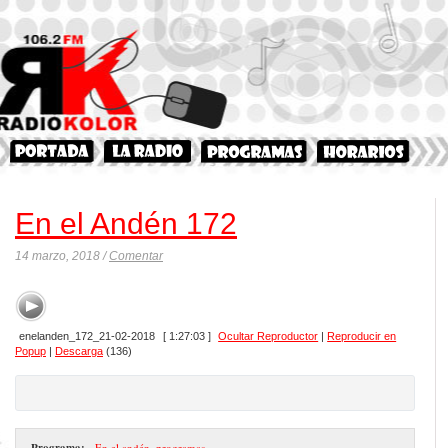
En el Andén 172
14 marzo, 2018 /
Comentar
enelanden_172_21-02-2018
[ 1:27:03 ]
Ocultar Reproductor
|
Reproducir en
Popup
|
Descarga
(136)
Programa:
- En el andén
,
programas