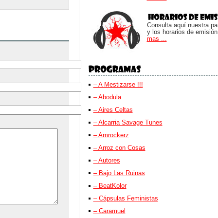
Consulta aquí nuestra parr
y los horarios de emisión
mas ...
– A Mestizarse !!!
– Abodula
– Aires Celtas
– Alcarria Savage Tunes
– Amrockerz
– Arroz con Cosas
– Autores
– Bajo Las Ruinas
– BeatKolor
– Cápsulas Feministas
– Caramuel