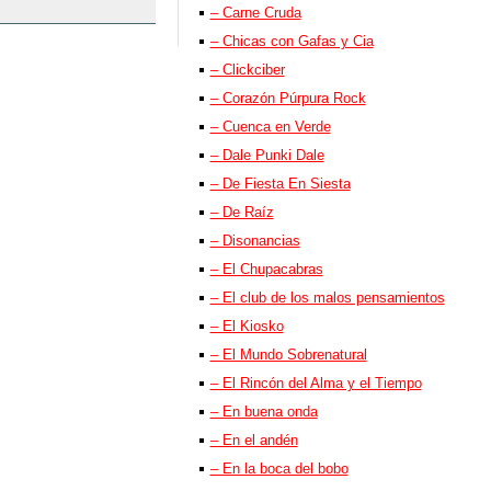
– Carne Cruda
– Chicas con Gafas y Cia
– Clickciber
– Corazón Púrpura Rock
– Cuenca en Verde
– Dale Punki Dale
– De Fiesta En Siesta
– De Raíz
– Disonancias
– El Chupacabras
– El club de los malos pensamientos
– El Kiosko
– El Mundo Sobrenatural
– El Rincón del Alma y el Tiempo
– En buena onda
– En el andén
– En la boca del bobo