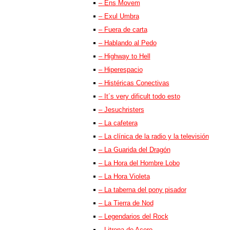
– Ens Movem
– Exul Umbra
– Fuera de carta
– Hablando al Pedo
– Highway to Hell
– Hiperespacio
– Histéricas Conectivas
– It´s very dificult todo esto
– Jesuchristers
– La cafetera
– La clínica de la radio y la televisión
– La Guarida del Dragón
– La Hora del Hombre Lobo
– La Hora Violeta
– La taberna del pony pisador
– La Tierra de Nod
– Legendarios del Rock
– Litrona de Acero