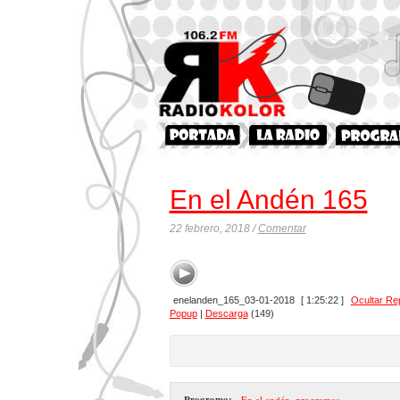
En el Andén 165
22 febrero, 2018 /
Comentar
enelanden_165_03-01-2018
[ 1:25:22 ]
Ocultar Re
Popup
|
Descarga
(149)
Programa:
- En el andén
,
programas