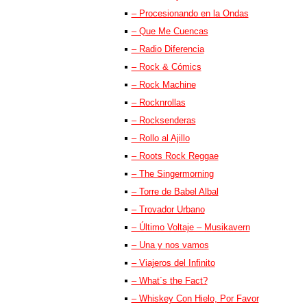
– Procesionando en la Ondas
– Que Me Cuencas
– Radio Diferencia
– Rock & Cómics
– Rock Machine
– Rocknrollas
– Rocksenderas
– Rollo al Ajillo
– Roots Rock Reggae
– The Singermorning
– Torre de Babel Albal
– Trovador Urbano
– Último Voltaje – Musikavern
– Una y nos vamos
– Viajeros del Infinito
– What´s the Fact?
– Whiskey Con Hielo, Por Favor