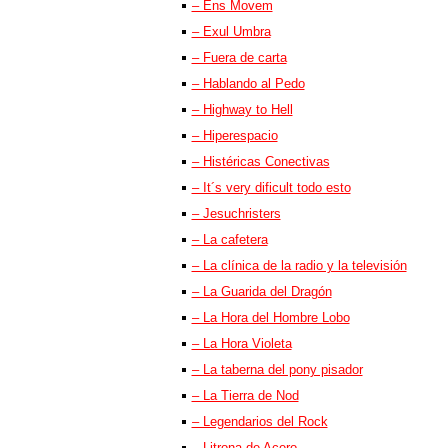
– Ens Movem
– Exul Umbra
– Fuera de carta
– Hablando al Pedo
– Highway to Hell
– Hiperespacio
– Histéricas Conectivas
– It´s very dificult todo esto
– Jesuchristers
– La cafetera
– La clínica de la radio y la televisión
– La Guarida del Dragón
– La Hora del Hombre Lobo
– La Hora Violeta
– La taberna del pony pisador
– La Tierra de Nod
– Legendarios del Rock
– Litrona de Acero