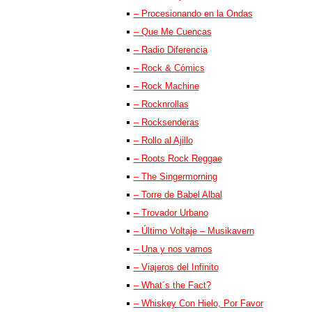
– Procesionando en la Ondas
– Que Me Cuencas
– Radio Diferencia
– Rock & Cómics
– Rock Machine
– Rocknrollas
– Rocksenderas
– Rollo al Ajillo
– Roots Rock Reggae
– The Singermorning
– Torre de Babel Albal
– Trovador Urbano
– Último Voltaje – Musikavern
– Una y nos vamos
– Viajeros del Infinito
– What´s the Fact?
– Whiskey Con Hielo, Por Favor