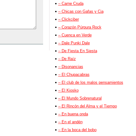
– Carne Cruda
– Chicas con Gafas y Cia
– Clickciber
– Corazón Púrpura Rock
– Cuenca en Verde
– Dale Punki Dale
– De Fiesta En Siesta
– De Raíz
– Disonancias
– El Chupacabras
– El club de los malos pensamientos
– El Kiosko
– El Mundo Sobrenatural
– El Rincón del Alma y el Tiempo
– En buena onda
– En el andén
– En la boca del bobo