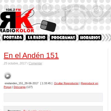
En el Andén 151
25 octubre, 2017 /
Comentar
enelanden_151_28-06-2017
[ 1:33:45 ]
Ocultar Reproductor
|
Reproducir en
Popup
|
Descarga
(127)
Programa:
- En el andén
,
programas