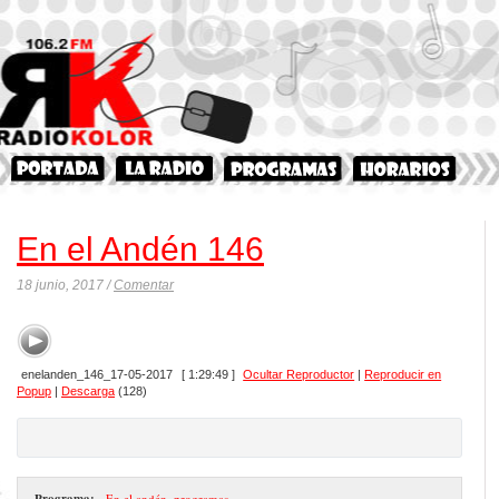
En el Andén 146
18 junio, 2017 /
Comentar
enelanden_146_17-05-2017
[ 1:29:49 ]
Ocultar Reproductor
|
Reproducir en
Popup
|
Descarga
(128)
Programa:
- En el andén
,
programas