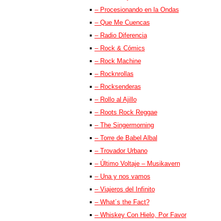
– Procesionando en la Ondas
– Que Me Cuencas
– Radio Diferencia
– Rock & Cómics
– Rock Machine
– Rocknrollas
– Rocksenderas
– Rollo al Ajillo
– Roots Rock Reggae
– The Singermorning
– Torre de Babel Albal
– Trovador Urbano
– Último Voltaje – Musikavern
– Una y nos vamos
– Viajeros del Infinito
– What´s the Fact?
– Whiskey Con Hielo, Por Favor