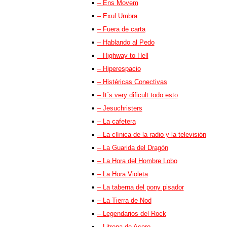
– Ens Movem
– Exul Umbra
– Fuera de carta
– Hablando al Pedo
– Highway to Hell
– Hiperespacio
– Histéricas Conectivas
– It´s very dificult todo esto
– Jesuchristers
– La cafetera
– La clínica de la radio y la televisión
– La Guarida del Dragón
– La Hora del Hombre Lobo
– La Hora Violeta
– La taberna del pony pisador
– La Tierra de Nod
– Legendarios del Rock
– Litrona de Acero