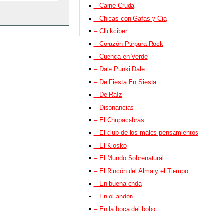
– Carne Cruda
– Chicas con Gafas y Cia
– Clickciber
– Corazón Púrpura Rock
– Cuenca en Verde
– Dale Punki Dale
– De Fiesta En Siesta
– De Raíz
– Disonancias
– El Chupacabras
– El club de los malos pensamientos
– El Kiosko
– El Mundo Sobrenatural
– El Rincón del Alma y el Tiempo
– En buena onda
– En el andén
– En la boca del bobo