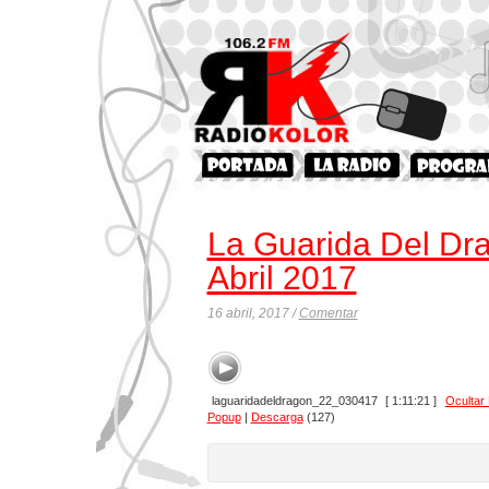
La Guarida Del Dr
Abril 2017
16 abril, 2017 /
Comentar
laguaridadeldragon_22_030417
[ 1:11:21 ]
Ocultar
Popup
|
Descarga
(127)