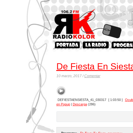
De Fiesta En Siest
10 marzo, 2017 /
Comentar
DEFIESTAENSIESTA_41_030317
[ 1:03:50 ]
Ocult
en Popup
|
Descarga
(286)
Programa:
- De Fiesta En Siesta
,
programas