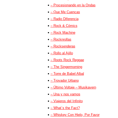
– Procesionando en la Ondas
– Que Me Cuencas
– Radio Diferencia
– Rock & Cómics
– Rock Machine
– Rocknrollas
– Rocksenderas
– Rollo al Ajillo
– Roots Rock Reggae
– The Singermorning
– Torre de Babel Albal
– Trovador Urbano
– Último Voltaje – Musikavern
– Una y nos vamos
– Viajeros del Infinito
– What´s the Fact?
– Whiskey Con Hielo, Por Favor