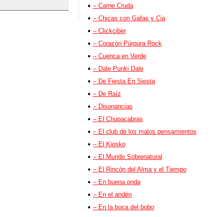
– Carne Cruda
– Chicas con Gafas y Cia
– Clickciber
– Corazón Púrpura Rock
– Cuenca en Verde
– Dale Punki Dale
– De Fiesta En Siesta
– De Raíz
– Disonancias
– El Chupacabras
– El club de los malos pensamientos
– El Kiosko
– El Mundo Sobrenatural
– El Rincón del Alma y el Tiempo
– En buena onda
– En el andén
– En la boca del bobo