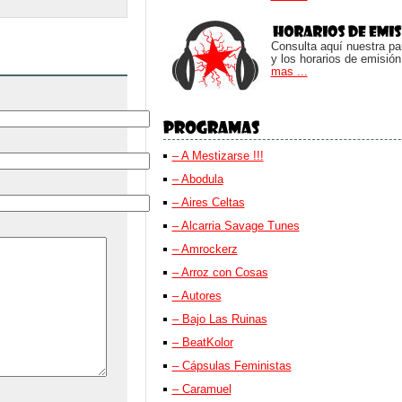
Consulta aquí nuestra parr
y los horarios de emisión
mas ...
– A Mestizarse !!!
– Abodula
– Aires Celtas
– Alcarria Savage Tunes
– Amrockerz
– Arroz con Cosas
– Autores
– Bajo Las Ruinas
– BeatKolor
– Cápsulas Feministas
– Caramuel