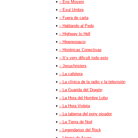
– Ens Movem
– Exul Umbra
– Fuera de carta
– Hablando al Pedo
– Highway to Hell
– Hiperespacio
– Histéricas Conectivas
– It´s very dificult todo esto
– Jesuchristers
– La cafetera
– La clínica de la radio y la televisión
– La Guarida del Dragón
– La Hora del Hombre Lobo
– La Hora Violeta
– La taberna del pony pisador
– La Tierra de Nod
– Legendarios del Rock
– Litrona de Acero