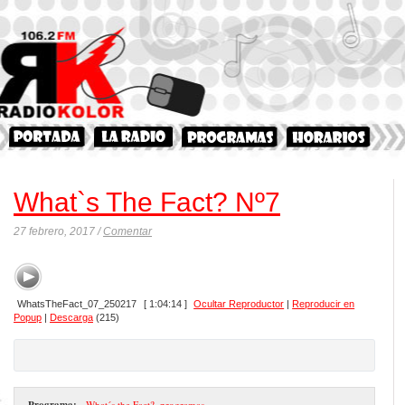
What`s The Fact? Nº7
27 febrero, 2017 /
Comentar
WhatsTheFact_07_250217
[ 1:04:14 ]
Ocultar Reproductor
|
Reproducir en
Popup
|
Descarga
(215)
Programa:
- What´s the Fact?
,
programas