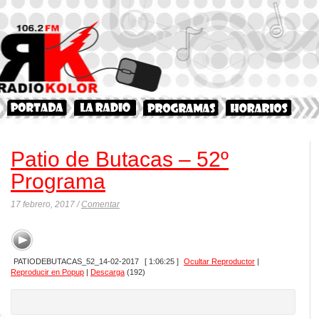
Patio de Butacas – 52º
Programa
17 febrero, 2017 /
Comentar
PATIODEBUTACAS_52_14-02-2017
[ 1:06:25 ]
Ocultar Reproductor
|
Reproducir en Popup
|
Descarga
(192)