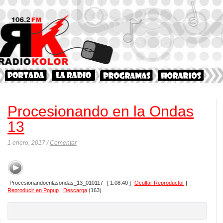
Procesionando en la Ondas
13
1 enero, 2017 /
Comentar
Procesionandoenlasondas_13_010117
[ 1:08:40 ]
Ocultar Reproductor
|
Reproducir en Popup
|
Descarga
(163)