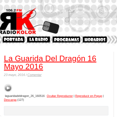
La Guarida Del Dragón 16
Mayo 2016
23 mayo, 2016 /
Comentar
laguaridadeldragon_26_160516
Ocultar Reproductor
|
Reproducir en Popup
|
Descarga
(127)