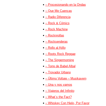
– Procesionando en la Ondas
– Que Me Cuencas
– Radio Diferencia
– Rock & Cómics
– Rock Machine
– Rocknrollas
– Rocksenderas
– Rollo al Ajillo
– Roots Rock Reggae
– The Singermorning
– Torre de Babel Albal
– Trovador Urbano
– Último Voltaje – Musikavern
– Una y nos vamos
– Viajeros del Infinito
– What´s the Fact?
– Whiskey Con Hielo, Por Favor