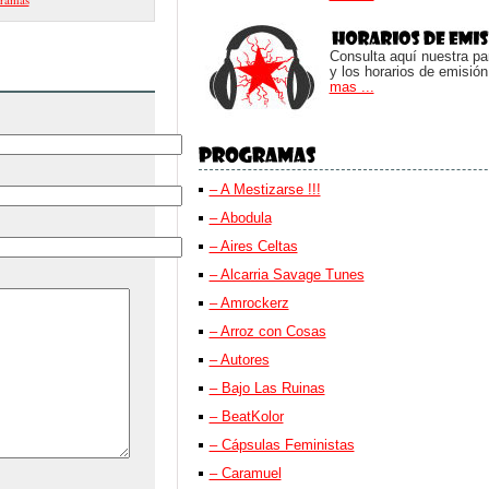
Consulta aquí nuestra parr
y los horarios de emisión
mas ...
– A Mestizarse !!!
– Abodula
– Aires Celtas
– Alcarria Savage Tunes
– Amrockerz
– Arroz con Cosas
– Autores
– Bajo Las Ruinas
– BeatKolor
– Cápsulas Feministas
– Caramuel