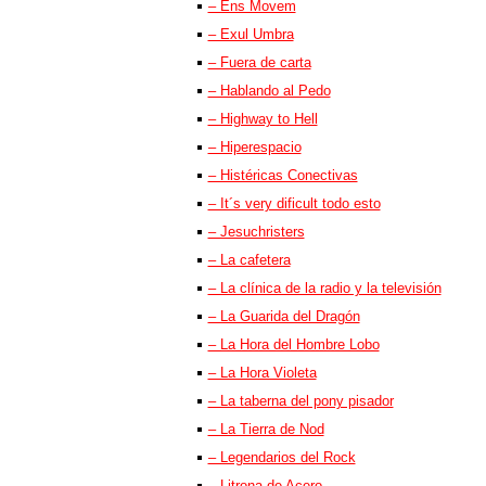
– Ens Movem
– Exul Umbra
– Fuera de carta
– Hablando al Pedo
– Highway to Hell
– Hiperespacio
– Histéricas Conectivas
– It´s very dificult todo esto
– Jesuchristers
– La cafetera
– La clínica de la radio y la televisión
– La Guarida del Dragón
– La Hora del Hombre Lobo
– La Hora Violeta
– La taberna del pony pisador
– La Tierra de Nod
– Legendarios del Rock
– Litrona de Acero