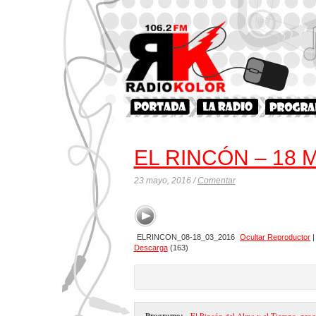
EL RINCÓN – 18 M
23 mayo, 2016 /
Comentar
ELRINCON_08-18_03_2016
Ocultar Reproductor
Descarga
(163)
Programa:
- El Rincón del Alma y el Tiempo
,
prog