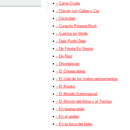
– Carne Cruda
– Chicas con Gafas y Cia
– Clickciber
– Corazón Púrpura Rock
– Cuenca en Verde
– Dale Punki Dale
– De Fiesta En Siesta
– De Raíz
– Disonancias
– El Chupacabras
– El club de los malos pensamientos
– El Kiosko
– El Mundo Sobrenatural
– El Rincón del Alma y el Tiempo
– En buena onda
– En el andén
– En la boca del bobo