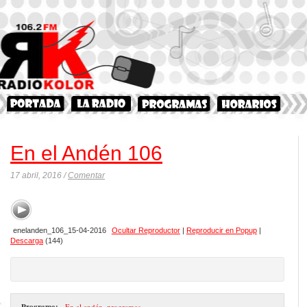
En el Andén 106
17 abril, 2016 /
Comentar
enelanden_106_15-04-2016
Ocultar Reproductor
|
Reproducir en Popup
|
Descarga
(144)
Programa:
- En el andén
,
programas