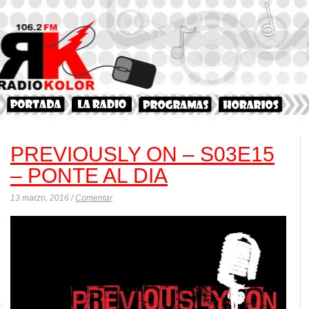
PREVIOUSLY ON – S03E15
– PONTE AL DIA
13 marzo, 2016 /
Comentar