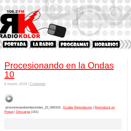
Procesionando en la Ondas
10
6 marzo, 2016 /
Comentar
procesionandoenlasondas_10_060316
Ocultar Reproductor
|
Reproducir en
Popup
|
Descarga
(161)