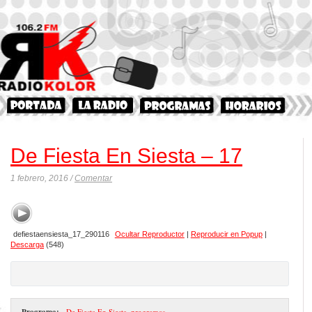
De Fiesta En Siesta – 17
1 febrero, 2016 /
Comentar
defiestaensiesta_17_290116
Ocultar Reproductor
|
Reproducir en Popup
|
Descarga
(548)
Programa:
- De Fiesta En Siesta
,
programas