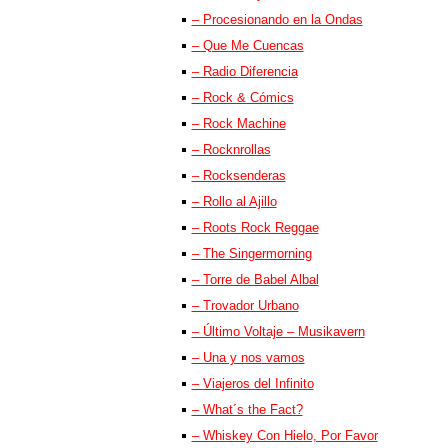
– Procesionando en la Ondas
– Que Me Cuencas
– Radio Diferencia
– Rock & Cómics
– Rock Machine
– Rocknrollas
– Rocksenderas
– Rollo al Ajillo
– Roots Rock Reggae
– The Singermorning
– Torre de Babel Albal
– Trovador Urbano
– Último Voltaje – Musikavern
– Una y nos vamos
– Viajeros del Infinito
– What´s the Fact?
– Whiskey Con Hielo, Por Favor