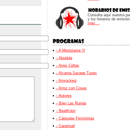
Consulta aquí nuestra parr
y los horarios de emisión
mas ...
– A Mestizarse !!!
– Abodula
– Aires Celtas
– Alcarria Savage Tunes
– Amrockerz
– Arroz con Cosas
– Autores
– Bajo Las Ruinas
– BeatKolor
– Cápsulas Feministas
– Caramuel