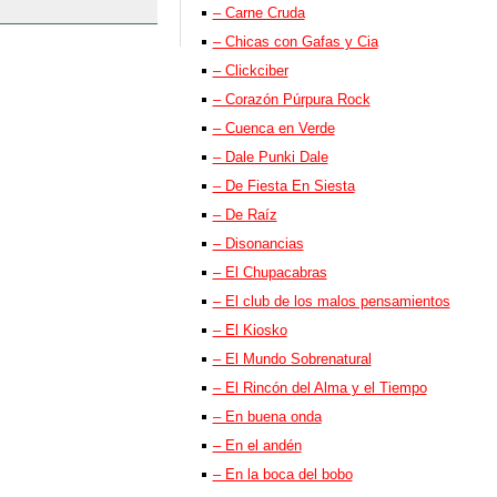
– Carne Cruda
– Chicas con Gafas y Cia
– Clickciber
– Corazón Púrpura Rock
– Cuenca en Verde
– Dale Punki Dale
– De Fiesta En Siesta
– De Raíz
– Disonancias
– El Chupacabras
– El club de los malos pensamientos
– El Kiosko
– El Mundo Sobrenatural
– El Rincón del Alma y el Tiempo
– En buena onda
– En el andén
– En la boca del bobo