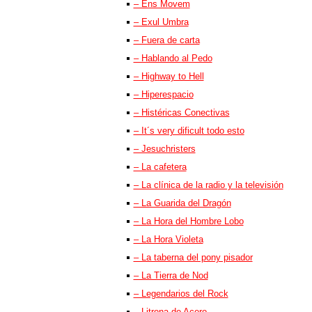
– Ens Movem
– Exul Umbra
– Fuera de carta
– Hablando al Pedo
– Highway to Hell
– Hiperespacio
– Histéricas Conectivas
– It´s very dificult todo esto
– Jesuchristers
– La cafetera
– La clínica de la radio y la televisión
– La Guarida del Dragón
– La Hora del Hombre Lobo
– La Hora Violeta
– La taberna del pony pisador
– La Tierra de Nod
– Legendarios del Rock
– Litrona de Acero