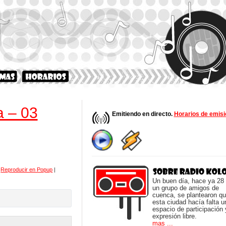
a – 03
Emitiendo en directo.
Horarios de emisi
|
Reproducir en Popup
|
Un buen día, hace ya 28
un grupo de amigos de
cuenca, se plantearon q
esta ciudad hacía falta u
espacio de participación 
expresión libre.
mas ...