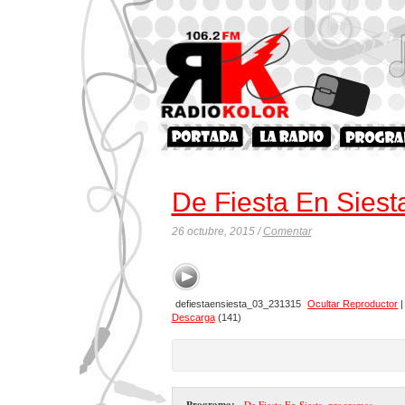
De Fiesta En Siest
26 octubre, 2015 /
Comentar
defiestaensiesta_03_231315
Ocultar Reproductor
Descarga
(141)
Programa:
- De Fiesta En Siesta
,
programas