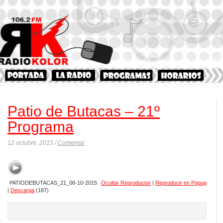
Patio de Butacas – 21º
Programa
12 octubre, 2015 /
Comentar
PATIODEBUTACAS_21_06-10-2015
Ocultar Reproductor
|
Reproducir en Popup
|
Descarga
(187)