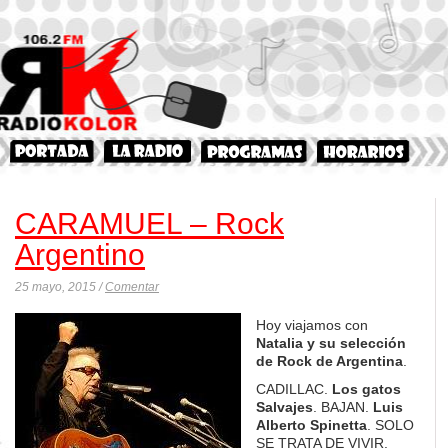
CARAMUEL – Rock
Argentino
25 mayo, 2015 /
Comentar
Hoy viajamos con
N
atalia y su selección
de Rock de Argentina
.
CADILLAC.
Los gatos
Salvajes
. BAJAN.
Luis
Alberto Spinetta
. SOLO
SE TRATA DE VIVIR.