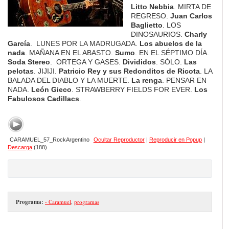
Litto Nebbia
. MIRTA DE
REGRESO.
Juan Carlos
Baglietto
. LOS
DINOSAURIOS.
Charly
García
. LUNES POR LA MADRUGADA.
Los abuelos de la
nada
. MAÑANA EN EL ABASTO.
Sumo
. EN EL SÉPTIMO DÍA.
Soda Stereo
. ORTEGA Y GASES.
Divididos
. SÓLO.
Las
pelotas
. JIJIJI.
Patricio Rey y sus Redonditos de Ricota
. LA
BALADA DEL DIABLO Y LA MUERTE.
La renga
. PENSAR EN
NADA.
León Gieco
. STRAWBERRY FIELDS FOR EVER.
Los
Fabulosos Cadillacs
.
CARAMUEL_57_RockArgentino
Ocultar Reproductor
|
Reproducir en Popup
|
Descarga
(188)
Programa:
- Caramuel
,
programas