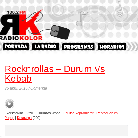
Rocknrollas – Durum Vs
Kebab
26 abril, 2015 /
Comentar
Rocknrollas_03x07_DurumVsKebab
Ocultar Reproductor
|
Reproducir en
Popup
|
Descarga
(202)